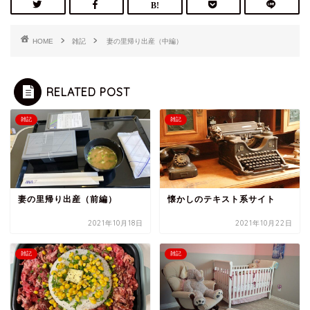
HOME
雑記
妻の里帰り出産（中編）
RELATED POST
雑記
雑記
妻の里帰り出産（前編）
懐かしのテキスト系サイト
2021年10月18日
2021年10月22日
雑記
雑記